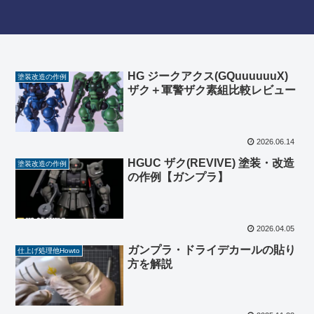
HG ジークアクス(GQuuuuuuX)
塗装改造の作例
ザク＋軍警ザク素組比較レビュー
2026.06.14
HGUC ザク(REVIVE) 塗装・改造
塗装改造の作例
の作例【ガンプラ】
2026.04.05
ガンプラ・ドライデカールの貼り
仕上げ処理他Howto
方を解説