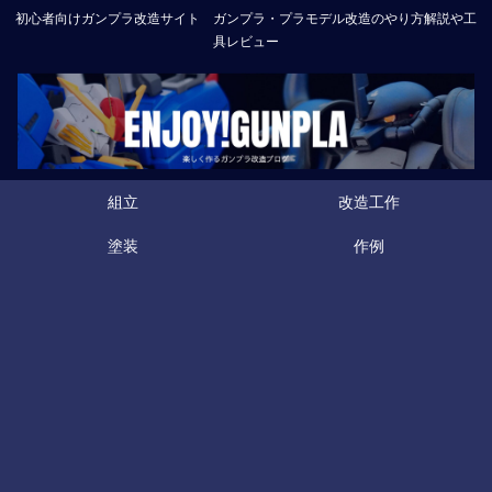
初心者向けガンプラ改造サイト ガンプラ・プラモデル改造のやり方解説や工
具レビュー
組立
改造工作
塗装
作例