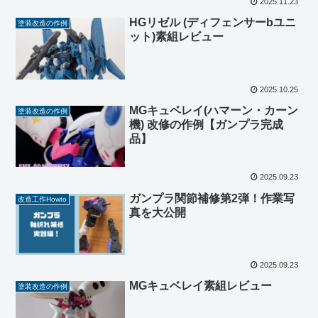
2025.11.23
HGリゼル (ディフェンサーbユニ
塗装改造の作例
ット)素組レビュー
2025.10.25
MGキュベレイ(ハマーン・カーン
塗装改造の作例
機) 改修の作例【ガンプラ完成
品】
2025.09.23
ガンプラ関節補修第2弾！作業写
改造工作Howto
真を大公開
2025.09.23
MGキュベレイ素組レビュー
塗装改造の作例