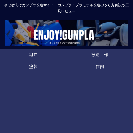
初心者向けガンプラ改造サイト ガンプラ・プラモデル改造のやり方解説や工
具レビュー
組立
改造工作
塗装
作例