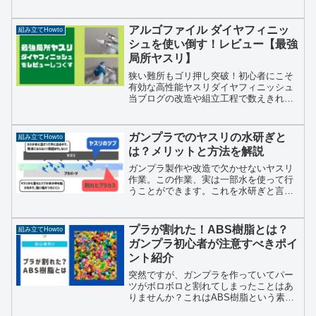
す。プラモデルを作る時はまずニッパー
とヤスリですよね。特にガンプラは、最
低限ニッパーとヤスリさえあれば組み立
アルゴファイル ダイヤフィニッ
組み立てHowto
てまでは何とかなります。...
シュを使い倒す！レビュー【最強
局所ヤスリ】
狭い難所もゴリ押し突破！初心者にこそ
有効な高性能ヤスリダイヤフィニッシュ
当ブログの改造や組立工程で数えきれな
いほど登場してきたアルゴファイル ダイ
ヤフィニッシュとダイヤフィニッシュ
PRO。当記事では作業実例記事を引用し
ガンプラでのヤスリの水研ぎと
組み立てHowto
ながら、改めてダイヤフ...
は？メリットと方法を解説
ガンプラ製作や改造で欠かせないヤスリ
作業。この作業、実は一部水を使って行
うことができます。これを水研ぎと言い
ます。たまにSNSなどで上手なモデラー
さんが水をつけながらヤスリを掛けてい
るのを目にすることはないでしょうか？
プラが割れた！ABS樹脂とは？
組み立てHowto
筆者もプロモデラーさん...
ガンプラ初心者が注意すべきポイ
ント紹介
突然ですが、ガンプラを作っていてパー
ツがボロボロと割れてしまったことはあ
りませんか？これはABS樹脂という素材
に対し、ある作業工程を行った時に発生