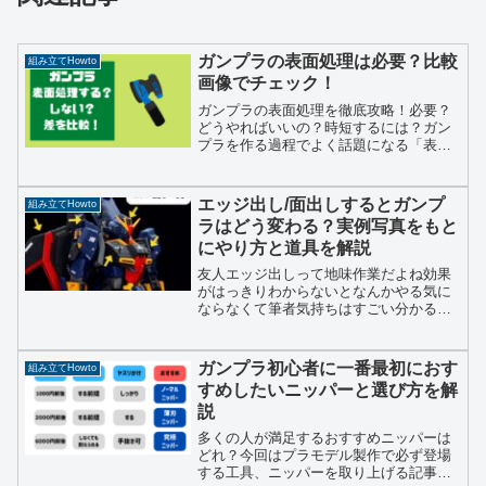
ガンプラの表面処理は必要？比較
組み立てHowto
画像でチェック！
ガンプラの表面処理を徹底攻略！必要？
どうやればいいの？時短するには？ガン
プラを作る過程でよく話題になる「表面
処理」。本記事ではこれを色々な面から
取り上げていきます。そもそも必要な
の？やるやらないでどう違うの？面倒く
エッジ出し/面出しするとガンプ
組み立てHowto
さいから時短したい。などな...
ラはどう変わる？実例写真をもと
にやり方と道具を解説
友人エッジ出しって地味作業だよね効果
がはっきりわからないとなんかやる気に
ならなくて筆者気持ちはすごい分かる試
しにエッジ出しした後のガンプラを撮っ
たから見てみて今回は地味作業シリー
ズ、エッジ出し/面出し作業です。確か
ガンプラ初心者に一番最初におす
組み立てHowto
に、地味です。しかし、筆者...
すめしたいニッパーと選び方を解
説
多くの人が満足するおすすめニッパーは
どれ？今回はプラモデル製作で必ず登場
する工具、ニッパーを取り上げる記事で