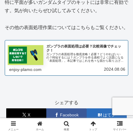
特に平面が多いガンダムタイプのキットには非常に有効で
す。気が向いたらぜひ試してみてください。
その他の表面処理作業についてはこちらもご覧ください。
ガンプラの表面処理は必要？比較画像でチェッ
ク！
ガンプラの表面処理を徹底攻略！必要？どうやればいい
の？時短するには？ガンプラを作る過程でよく話題になる
「表面処理」。本記事ではこれを色々な面から取り上げて
いきます。そもそも必要なの？やるやらないでどう違う
の？面倒くさいから時短したい。などな...
2024.08.06
enjoy-plamo.com
シェアする
X
Facebook
はてブ
LINE
コピー
メニュー
ホーム
検索
トップ
サイドバー