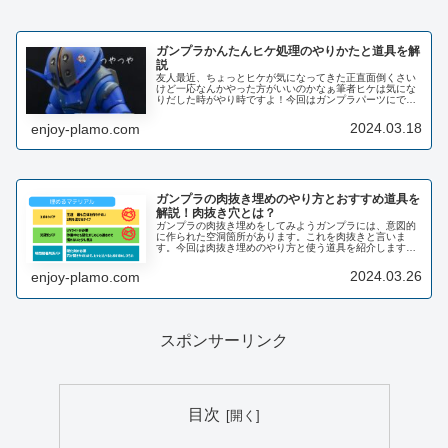
ガンプラかんたんヒケ処理のやりかたと道具を解
説
友人最近、ちょっとヒケが気になってきた正直面倒くさい
けど一応なんかやった方がいいのかなぁ筆者ヒケは気にな
りだした時がやり時ですよ！今回はガンプラパーツにでき
る謎のへこみ・・・ヒケに関する話題です！なんでパーツ
がへこんでるの？プラスチックは一...
2024.03.18
enjoy-plamo.com
ガンプラの肉抜き埋めのやり方とおすすめ道具を
解説！肉抜き穴とは？
ガンプラの肉抜き埋めをしてみようガンプラには、意図的
に作られた空洞箇所があります。これを肉抜きと言いま
す。今回は肉抜き埋めのやり方と使う道具を紹介します。
その前に、なぜこの空洞ができるのでしょう？肉抜き穴と
は？プラスチックの成型不良を防止す...
2024.03.26
enjoy-plamo.com
スポンサーリンク
目次