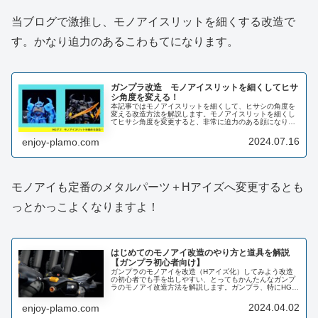
当ブログで激推し、モノアイスリットを細くする改造で
す。かなり迫力のあるこわもてになります。
ガンプラ改造 モノアイスリットを細くしてヒサ
シ角度を変える！
本記事ではモノアイスリットを細くして、ヒサシの角度を
変える改造方法を解説します。モノアイスリットを細くし
てヒサシ角度を変更すると、非常に迫力のある顔になりま
す。ジオン系列、特にザクやグフに有効な改造方法です。
どれくらい印象が変わるの？他にも...
2024.07.16
enjoy-plamo.com
モノアイも定番のメタルパーツ＋Hアイズへ変更するとも
っとかっこよくなりますよ！
はじめてのモノアイ改造のやり方と道具を解説
【ガンプラ初心者向け】
ガンプラのモノアイを改造（Hアイズ化）してみよう改造
の初心者でも手を出しやすい、とってもかんたんなガンプ
ラのモノアイ改造方法を解説します。ガンプラ、特にHGの
モノアイは付属のシールで表現されていることが多いで
す。これを別売りのパーツに置き換...
2024.04.02
enjoy-plamo.com