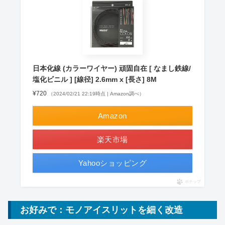
日本化線 (カラーワイヤー) 頑固自在 [ なまし鉄線/
塩化ビニル ] [線径] 2.6mm x [長さ] 8M
¥720
（2024/02/21 22:19時点 | Amazon調べ）
Amazon
楽天市場
Yahooショッピング
ポチップ
お好みで：モノアイスリットを細く改造