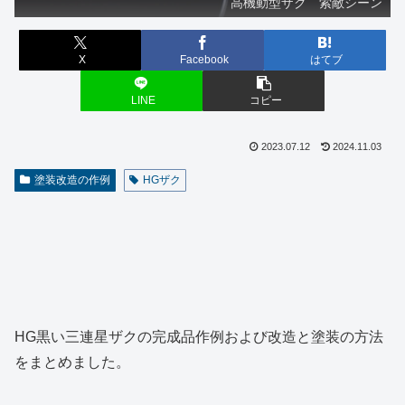
高機動型ザク 索敵シーン
X
Facebook
はてブ
LINE
コピー
2023.07.12
2024.11.03
塗装改造の作例
HGザク
HG黒い三連星ザクの完成品作例および改造と塗装の方法
をまとめました。